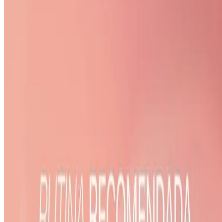
Limpia profundamente los poros
Elimina la oleosidad y las impurezas de la piel
Acción antibacteriana, que ayuda a combatir las bacterias que
causan las espinillas
Ingredientes Top
TODOS LOS INGREDIENTES
Sodium Tallowate, Aqua, Glycerin, Sucrose, Sodium Palm
Kernelate, Parfum (alpha-Isomethyl Ionone, Citronellol, Geraniol,
Hexy Cinnamal, Linalool), Tetrasodium EDTA, Etidronic Acid, CI
14700.
Aprende sobre ingredientes, afecciones, términos y mucho más
Dando click aquí