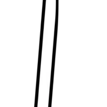
Contáctanos
Aprende Más
Protección solar y prevención
Sostenibilidad
Bienestar Animal
Nuestra compañía
Diversidad e inclusión
Rutinas con ciencia
Glosario de ingredientes
Artículos sobre Skincare
Información Legal
Aviso de Privacidad
Información Legal
Mapa del sitio
Glosario del cuidado de la piel
©Kenvue Mexico, S.A. de C.V. 2025
Este sitio es publicado por Kenvue Mexico, S.A. de C.V., quien es
el único responsable de su contenido. Este sitio está destinado a la