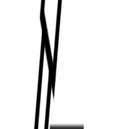
República Méxicana.
Última actualización: 03/08/2025
UNA PIEL SANA ES UNA PIEL BELLA | UNA PIEL
HUMECTADA ES UNA PIEL SALUDABLE |
DESMAQUILLATE DIARIO | SALUD ES BELLEZA | COME
BIEN | CONSULTE A SU MÉDICO
FPS=Factor de protección solar
LEA PREVIAMENTE LAS INSTRUCCIONES DE USO. SI
PERSISTEN LAS MOLESTIAS, CONSULTE A SU MÉDICO
Aviso de publicidad: 2315142002D00045.