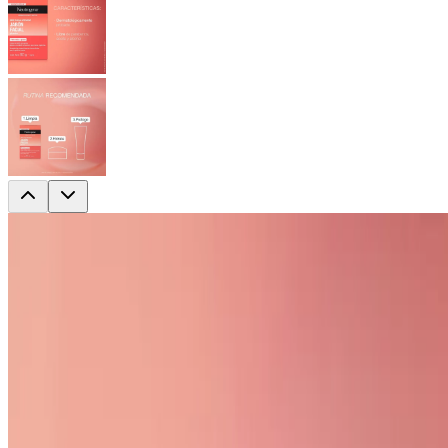
Jabón en Barra Facial Neutrogena Deep
Clean Intensive Glicerina 80g
Jabón en barra que limpia profundamente los poros, ayudando a
combatir la bacteria que causa espinillas, dejando una piel limpia,
bella y saludable.
BENEFICIOS