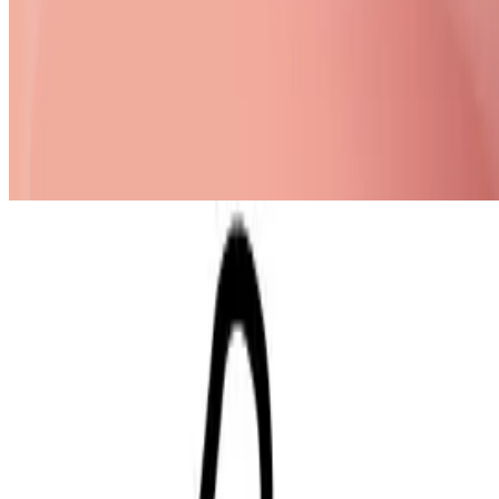
Humedecer la piel. Después, haz espuma con las manos y aplica el
producto sobre la piel, masajeando suavemente. Enjuague con
abundante agua. Para uso diario.
ADVERTENCIAS
Sólo para uso externo. No ingerir. Evite el contacto con los ojos. En
caso de contacto con los ojos, lávense inmediata. con abundante
agua. Suspenda su uso si se desarrolla irritación. Manténgase fuera
del alcance de los niños.
Tips de belleza y cuidado de la piel
Cómo desmaquillarse correctamente
Leer artículo
Productos
Todos nuestros productos
Conócenos