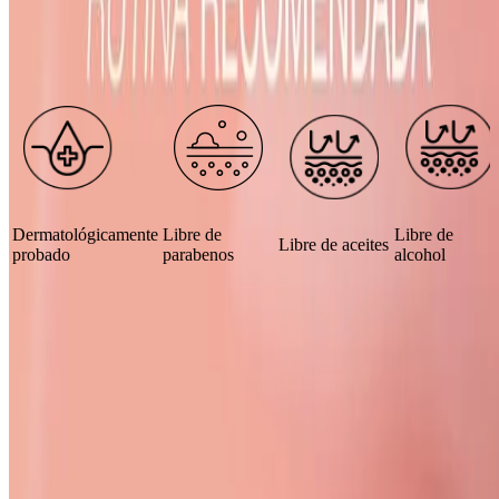
Características
Dermatológicamente
Libre de
Libre de
Libre de aceites
probado
parabenos
alcohol
Apto para piel
Piel mixta a grasa con tendencia a granitos
Modo de uso y precauciones
MODO DE USO