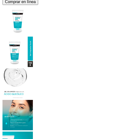
Comprar en línea