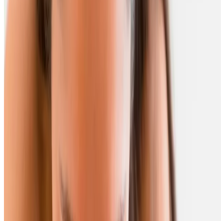
DESMAQUILLATE DIARIO | SALUD ES BELLEZA | COME
BIEN | CONSULTE A SU MÉDICO
FPS=Factor de protección solar
LEA PREVIAMENTE LAS INSTRUCCIONES DE USO. SI
PERSISTEN LAS MOLESTIAS, CONSULTE A SU MÉDICO
Aviso de publicidad: 2315142002D00045.