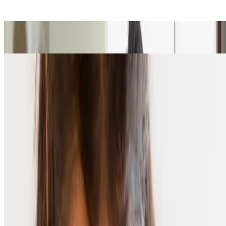
Beneficios del Ácido Hialurónico para una piel saludable
Conoce más
Cómo cuidar la piel deshidratada para que recupere el aspecto
saludable
Conoce más
Productos
Todos nuestros productos
Conócenos
Contáctanos
Aprende Más