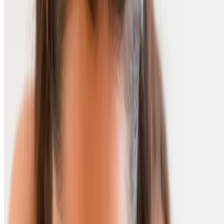
Protección solar y prevención
Sostenibilidad
Bienestar Animal
Nuestra compañía
Diversidad e inclusión
Rutinas con ciencia
Glosario de ingredientes
Artículos sobre Skincare
Información Legal
Aviso de Privacidad
Información Legal
Mapa del sitio
Glosario del cuidado de la piel
©Kenvue Mexico, S.A. de C.V. 2025
Este sitio es publicado por Kenvue Mexico, S.A. de C.V., quien es
el único responsable de su contenido. Este sitio está destinado a la
República Méxicana.
Última actualización: 03/08/2025
UNA PIEL SANA ES UNA PIEL BELLA | UNA PIEL
HUMECTADA ES UNA PIEL SALUDABLE |