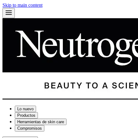
Skip to main content
Lo nuevo
Productos
Herramientas de skin care
Compromisos